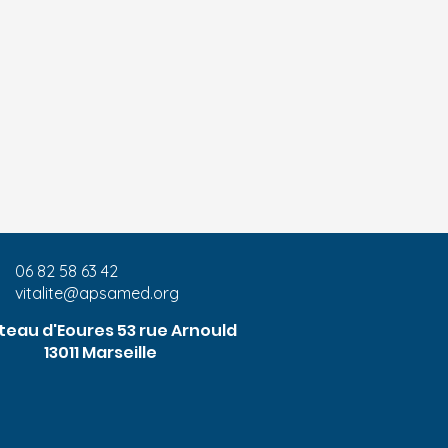
06 82 58 63 42
vitalite@apsamed.org
eau d'Eoures 53 rue Arnould
13011 Marseille