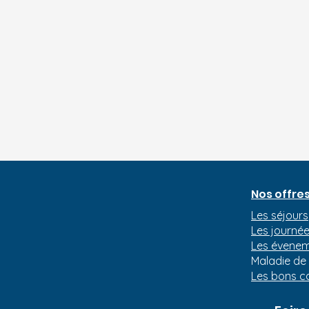
Nos offre
Les séjours
Les journée
Les évenem
Maladie de
Les bons 