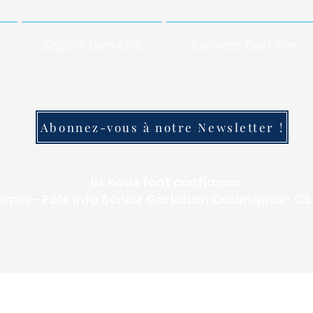
Séjours bien-être
Journées Bien-être
Abonnez-vous à notre Newsletter !
Ils nous font confiance
eimer- Pôle info Sénior Garlaban Calanques- 