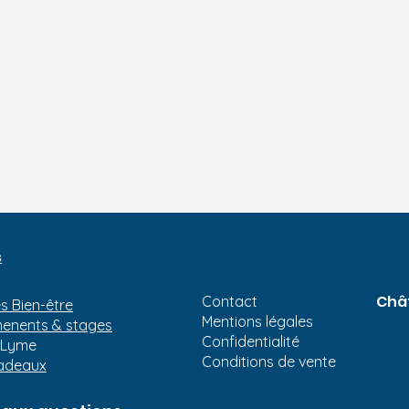
s
Chât
Contact
s Bien-être
Mentions légales
enents & stages
Confidentialité
 Lyme
Conditions de vente
cadeaux