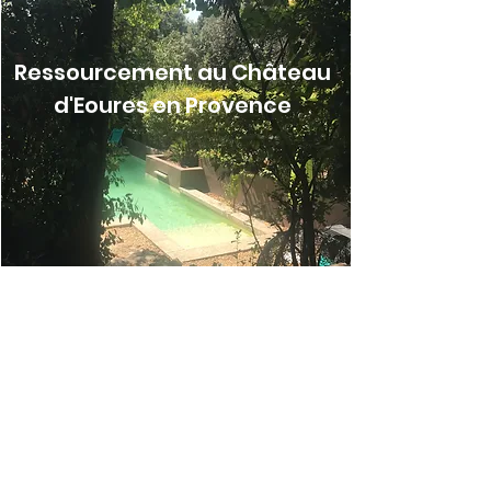
Ressourcement au Château
d'Eoures en Provence
DATES DES SEMAINES BIEN-ÊTRE 2026
23 au 27 Février
26 Avril au 1er Mai
21 au 26 Juin
Tarif promotionnel 980€ la semaine tout
compris*