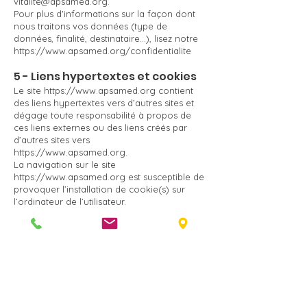
vitalite@apsamed.org
.
Pour plus d'informations sur la façon dont
nous traitons vos données (type de
données, finalité, destinataire...), lisez notre
https://www.apsamed.org/confidentialite
5 - Liens hypertextes et cookies
Le site
https://www.apsamed.org
contient
des liens hypertextes vers d’autres sites et
dégage toute responsabilité à propos de
ces liens externes ou des liens créés par
d’autres sites vers
https://www.apsamed.org
.
La navigation sur le site
https://www.apsamed.org
est susceptible de
provoquer l’installation de cookie(s) sur
l’ordinateur de l’utilisateur.
Un "cookie" est un fichier de petite taille qui
enregistre des informations relatives à la
navigation d’un utilisateur sur un site. Les
données ainsi obtenues permettent
d'obtenir des mesures de fréquentation, par
exemple.
Vous avez la possibilité d’accepter ou de
refuser les cookies en modifiant les