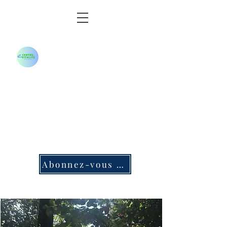
Centre-Vitalité
Apsamed
Ils nous font confiance
IPP Pharma- Fil Rouge Alzheimer-
Pôle info Sénior Garlaban
Calanques- CSE Air France-
Pampa Cruz-MMA
Abonnez-vous à notre Newsletter !