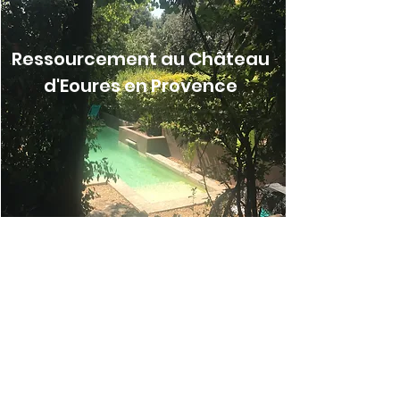
Ressourcement au Château
d'Eoures en Provence
DATES DES SEMAINES BIEN-ÊTRE 2026
23 au 27 Février
26 Avril au 1er Mai
21 au 26 Juin
Tarif promotionnel 980€ la semaine tout
compris*