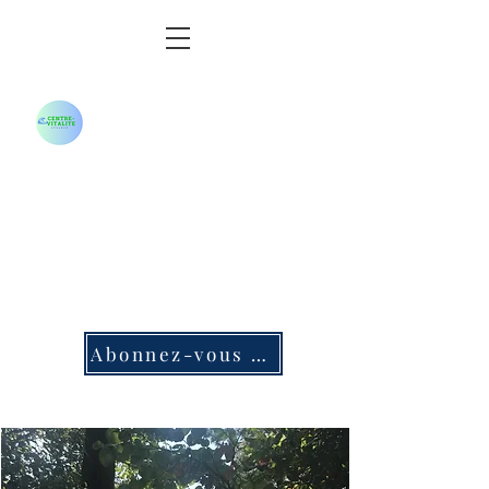
Centre-Vitalité
Apsamed
Ils nous font confiance
IPP Pharma- Fil Rouge Alzheimer-
Pôle info Sénior Garlaban
Calanques- CSE Air France-
Pampa Cruz-MMA
Abonnez-vous à notre Newsletter !